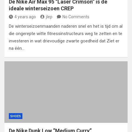
De Nike Air Max 95 “Laser Crimson” is de
ideale winterseizoen CREP
4 years ago
jlep
No Comments
De winterseizoenmaanden naderen snel en het is tijd om al
die ongerepte witte fitnessinstructeurs weg te zetten en te
investeren in wat drievoudige zwarte goedheid dat Ziet er
na één…
SHOES
De Nike Dunk Low “Medium Curry”