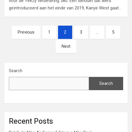
voor de Yeezy verbetering 380. Een silhouet dat werd
geïntroduceerd aan het einde van 2019, Kanye West gaat…
Posts
Previous
1
2
3
…
5
navigation
Next
Search
Search
Recent Posts