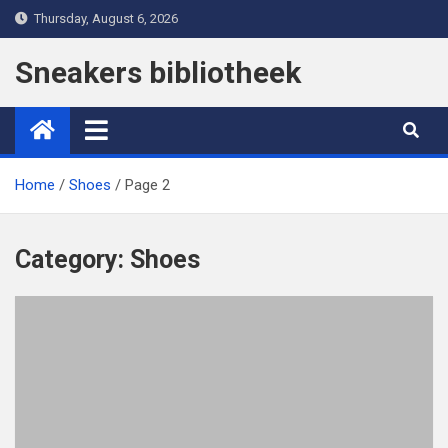
Skip
Thursday, August 6, 2026
to
content
Sneakers bibliotheek
Home
Shoes
Page 2
Category:
Shoes