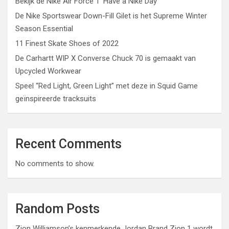
Bekijk de Nike Air Force 1 ‘Have a Nike Day’
De Nike Sportswear Down-Fill Gilet is het Supreme Winter
Season Essential
11 Finest Skate Shoes of 2022
De Carhartt WIP X Converse Chuck 70 is gemaakt van
Upcycled Workwear
Speel “Red Light, Green Light” met deze in Squid Game
geïnspireerde tracksuits
Recent Comments
No comments to show.
Random Posts
Zion Williamson’s kenmerkende Jordan Brand Zion 1 wordt