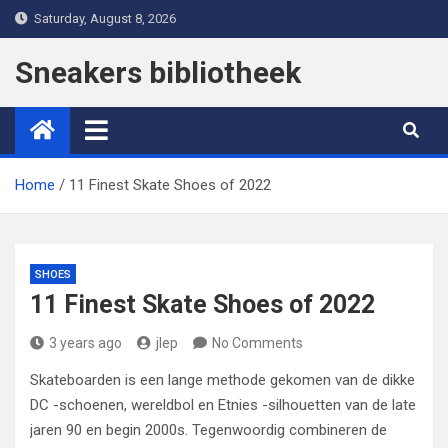
Skip
Saturday, August 8, 2026
to
content
Sneakers bibliotheek
Home
11 Finest Skate Shoes of 2022
SHOES
11 Finest Skate Shoes of 2022
3 years ago
jlep
No Comments
Skateboarden is een lange methode gekomen van de dikke
DC -schoenen, wereldbol en Etnies -silhouetten van de late
jaren 90 en begin 2000s. Tegenwoordig combineren de