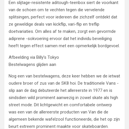
Een slijtage-resistente aditough-teenbox siert de voorkant
van de schoen om te vechten tegen die vervelende
splitsingen, perfect voor iedereen die zichzelf ontdekt dat
ze geweldige deals van kickflip, vari-flip en treflip
doetvariaties. Om alles af te maken, zorgt een gevormde
adiprene -sokvoering ervoor dat het individu beveiliging
heeft tegen effect samen met een opmerkelijk bordgevoel.
Afbeelding via Billy’s Tokyo
Bestelwagens glijden aan
Nog een van bestelwagens, deze keer hebben we de ietwat
oudere broer of zus van de SK8 hoi. De traditionele Vans -
slip aan de dag debuteerde het allereerste in 1977 en is
sindsdien wild prominent aanwezig in zowel skate als high
street mode. Dit lichtgewicht en comfortabele ontwerp
was een van de allereerste producten van Van die de
algemeen bekende wafelzool functioneerde, die het op zijn
beurt extreem prominent maakte voor skateboarden.