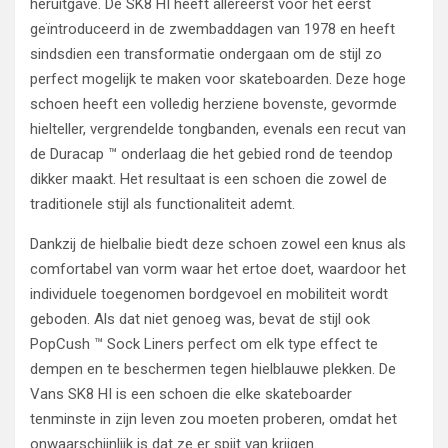
heruitgave. De SK8 HI heeft allereerst voor het eerst
geïntroduceerd in de zwembaddagen van 1978 en heeft
sindsdien een transformatie ondergaan om de stijl zo
perfect mogelijk te maken voor skateboarden. Deze hoge
schoen heeft een volledig herziene bovenste, gevormde
hielteller, vergrendelde tongbanden, evenals een recut van
de Duracap ™ onderlaag die het gebied rond de teendop
dikker maakt. Het resultaat is een schoen die zowel de
traditionele stijl als functionaliteit ademt.
Dankzij de hielbalie biedt deze schoen zowel een knus als
comfortabel van vorm waar het ertoe doet, waardoor het
individuele toegenomen bordgevoel en mobiliteit wordt
geboden. Als dat niet genoeg was, bevat de stijl ook
PopCush ™ Sock Liners perfect om elk type effect te
dempen en te beschermen tegen hielblauwe plekken. De
Vans SK8 HI is een schoen die elke skateboarder
tenminste in zijn leven zou moeten proberen, omdat het
onwaarschijnlijk is dat ze er spijt van krijgen.