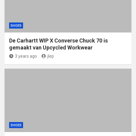
SHOES
De Carhartt WIP X Converse Chuck 70 is
gemaakt van Upcycled Workwear
3 years ago
jlep
SHOES