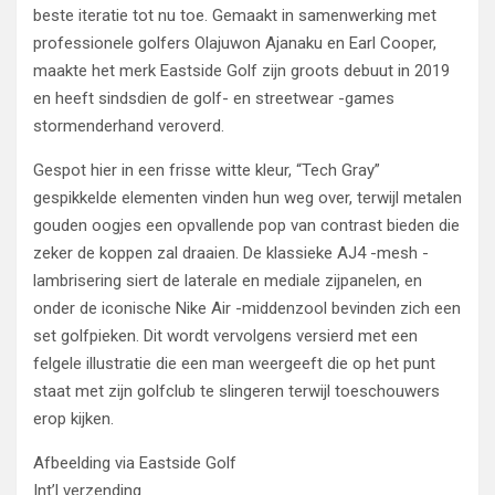
beste iteratie tot nu toe. Gemaakt in samenwerking met
professionele golfers Olajuwon Ajanaku en Earl Cooper,
maakte het merk Eastside Golf zijn groots debuut in 2019
en heeft sindsdien de golf- en streetwear -games
stormenderhand veroverd.
Gespot hier in een frisse witte kleur, “Tech Gray”
gespikkelde elementen vinden hun weg over, terwijl metalen
gouden oogjes een opvallende pop van contrast bieden die
zeker de koppen zal draaien. De klassieke AJ4 -mesh -
lambrisering siert de laterale en mediale zijpanelen, en
onder de iconische Nike Air -middenzool bevinden zich een
set golfpieken. Dit wordt vervolgens versierd met een
felgele illustratie die een man weergeeft die op het punt
staat met zijn golfclub te slingeren terwijl toeschouwers
erop kijken.
Afbeelding via Eastside Golf
Int’l verzending