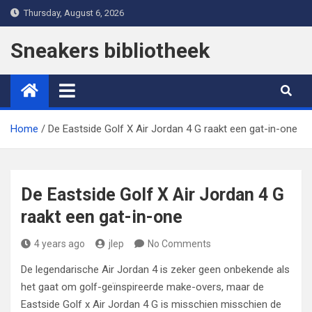
Skip
Thursday, August 6, 2026
to
content
Sneakers bibliotheek
Home
De Eastside Golf X Air Jordan 4 G raakt een gat-in-one
De Eastside Golf X Air Jordan 4 G
raakt een gat-in-one
4 years ago
jlep
No Comments
De legendarische Air Jordan 4 is zeker geen onbekende als
het gaat om golf-geïnspireerde make-overs, maar de
Eastside Golf x Air Jordan 4 G is misschien misschien de