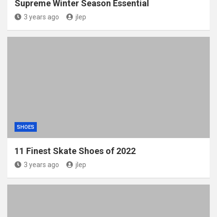
Supreme Winter Season Essential
3 years ago
jlep
SHOES
11 Finest Skate Shoes of 2022
3 years ago
jlep