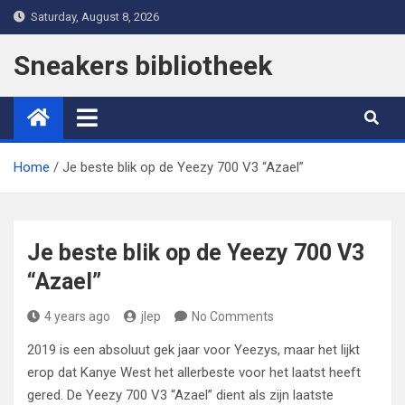
Skip
Saturday, August 8, 2026
to
content
Sneakers bibliotheek
Home
Je beste blik op de Yeezy 700 V3 “Azael”
Je beste blik op de Yeezy 700 V3
“Azael”
4 years ago
jlep
No Comments
2019 is een absoluut gek jaar voor Yeezys, maar het lijkt
erop dat Kanye West het allerbeste voor het laatst heeft
gered. De Yeezy 700 V3 “Azael” dient als zijn laatste