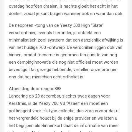
overdag hoofden draaien, ‘s nachts gloeit het echt in het
donker, zodat je kunt buigen wanneer ook en waar dan ook.
De neopreen -tong van de Yeezy 500 High “Slate”
verschijnt hier, evenals hieronder, je ontdekt een
minimalistisch zool systeem dat een aanzienlijk afwijking is
van het huidige 700 -ontwerp. De verschillen liggen ook van
binnen, omdat toename is genomen ten gunste van nog
een dempinginnovatie die nog niet officieel moet worden
bevestigd. Dat gezegd hebbende, vertellen onze bronnen
ons dat het misschien echt ortholiet is.
Afbeelding door repgod888
Lancering op 23 december, slechts twee dagen voor
Kerstmis, is de Yeezy 700 V3 “Azael” een moet een
politieagent voor elk type collectie, dus zorg ervoor dat u
het vergrendeld houdt bij de enige provider en we laten u
het begrijpen als Binnenkort daalt de informatie van meer