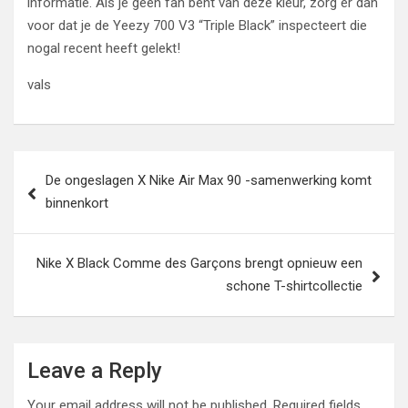
informatie. Als je geen fan bent van deze kleur, zorg er dan
voor dat je de Yeezy 700 V3 “Triple Black” inspecteert die
nogal recent heeft gelekt!
vals
Post
De ongeslagen X Nike Air Max 90 -samenwerking komt
navigation
binnenkort
Nike X Black Comme des Garçons brengt opnieuw een
schone T-shirtcollectie
Leave a Reply
Your email address will not be published.
Required fields