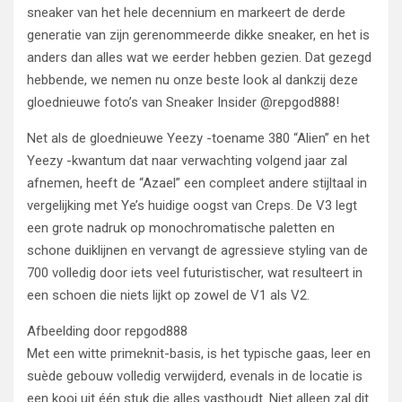
sneaker van het hele decennium en markeert de derde
generatie van zijn gerenommeerde dikke sneaker, en het is
anders dan alles wat we eerder hebben gezien. Dat gezegd
hebbende, we nemen nu onze beste look al dankzij deze
gloednieuwe foto’s van Sneaker Insider @repgod888!
Net als de gloednieuwe Yeezy -toename 380 “Alien” en het
Yeezy -kwantum dat naar verwachting volgend jaar zal
afnemen, heeft de “Azael” een compleet andere stijltaal in
vergelijking met Ye’s huidige oogst van Creps. De V3 legt
een grote nadruk op monochromatische paletten en
schone duiklijnen en vervangt de agressieve styling van de
700 volledig door iets veel futuristischer, wat resulteert in
een schoen die niets lijkt op zowel de V1 als V2.
Afbeelding door repgod888
Met een witte primeknit-basis, is het typische gaas, leer en
suède gebouw volledig verwijderd, evenals in de locatie is
een kooi uit één stuk die alles vasthoudt. Niet alleen zal dit