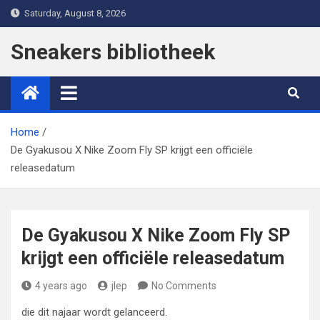
Skip
Saturday, August 8, 2026
to
content
Sneakers bibliotheek
Home
De Gyakusou X Nike Zoom Fly SP krijgt een officiële
releasedatum
De Gyakusou X Nike Zoom Fly SP
krijgt een officiële releasedatum
4 years ago
jlep
No Comments
die dit najaar wordt gelanceerd.