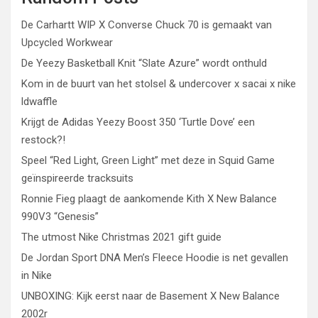
De Carhartt WIP X Converse Chuck 70 is gemaakt van
Upcycled Workwear
De Yeezy Basketball Knit “Slate Azure” wordt onthuld
Kom in de buurt van het stolsel & undercover x sacai x nike
ldwaffle
Krijgt de Adidas Yeezy Boost 350 ‘Turtle Dove’ een
restock?!
Speel “Red Light, Green Light” met deze in Squid Game
geïnspireerde tracksuits
Ronnie Fieg plaagt de aankomende Kith X New Balance
990V3 “Genesis”
The utmost Nike Christmas 2021 gift guide
De Jordan Sport DNA Men’s Fleece Hoodie is net gevallen
in Nike
UNBOXING: Kijk eerst naar de Basement X New Balance
2002r