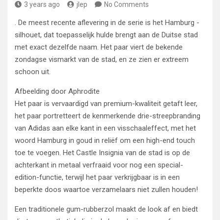
3 years ago
jlep
No Comments
. De meest recente aflevering in de serie is het Hamburg -
silhouet, dat toepasselijk hulde brengt aan de Duitse stad
met exact dezelfde naam. Het paar viert de bekende
zondagse vismarkt van de stad, en ze zien er extreem
schoon uit.
Afbeelding door Aphrodite
Het paar is vervaardigd van premium-kwaliteit getaft leer,
het paar portretteert de kenmerkende drie-streepbranding
van Adidas aan elke kant in een visschaaleffect, met het
woord Hamburg in goud in reliëf om een ​​high-end touch
toe te voegen. Het Castle Insignia van de stad is op de
achterkant in metaal verfraaid voor nog een special-
edition-functie, terwijl het paar verkrijgbaar is in een
beperkte doos waartoe verzamelaars niet zullen houden!
Een traditionele gum-rubberzol maakt de look af en biedt