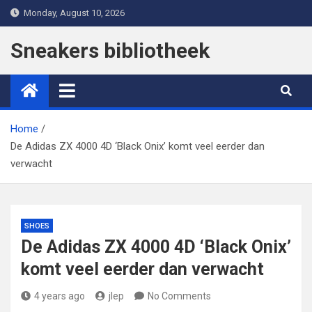
Skip
Monday, August 10, 2026
to
content
Sneakers bibliotheek
Home
De Adidas ZX 4000 4D ‘Black Onix’ komt veel eerder dan
verwacht
SHOES
De Adidas ZX 4000 4D ‘Black Onix’
komt veel eerder dan verwacht
4 years ago
jlep
No Comments