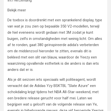
Int’l verzending
Bekijk meer
De toebox is doordrenkt met een sprankelend display, type
van wat je zou zien op bepaalde 350 V2-modellen, terwijl
de hiel eveneens wordt gedaan met 3M zodat je kunt
buigen, zelfs in omstandigheden met weinig licht. Om alles
af te ronden, gaat 380 geïnspireerde adida’s verbeterden
om de middenzool hieronder te zitten, evenals dit is
bekleed met een slit van blauw, waardoor de Yeezy een
waanzinnig opvallende esthetiek is die anders is dan iets
anders dat er is.
Als je dit seizoen iets speciaals wilt politieagent, wordt
verwacht dat de Adidas Yzy BSKTBL “Slate Azure” een
schokdaling krijgt tijdens het NBA All-Star-weekend, met
een bredere release gerucht voor half mei. Laten we
begrijpen wat u gelooft van de volgende release van Ye,
evenals in bijbehorende nieuws, deze vijf beroemde Yeezys