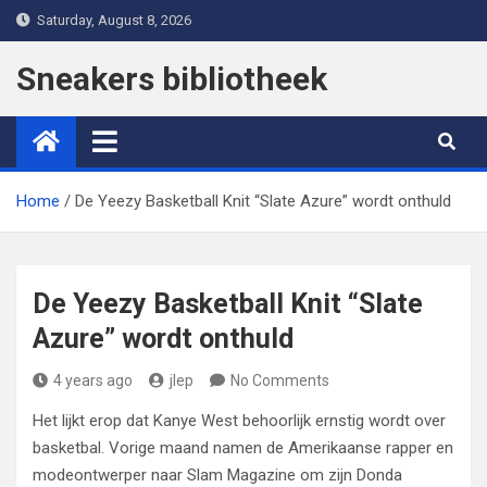
Skip
Saturday, August 8, 2026
to
content
Sneakers bibliotheek
Home
De Yeezy Basketball Knit “Slate Azure” wordt onthuld
De Yeezy Basketball Knit “Slate
Azure” wordt onthuld
4 years ago
jlep
No Comments
Het lijkt erop dat Kanye West behoorlijk ernstig wordt over
basketbal. Vorige maand namen de Amerikaanse rapper en
modeontwerper naar Slam Magazine om zijn Donda